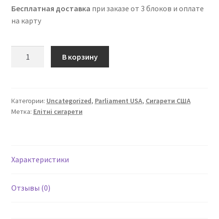
Бесплатная доставка
при заказе от 3 блоков и оплате
на карту
Количество
В корзину
товара
Сигареты
Parliament
Silver
Категории:
Uncategorized
,
Parliament USA
,
Сигарети США
Метка:
Елітні сигарети
USA
Характеристики
Отзывы (0)