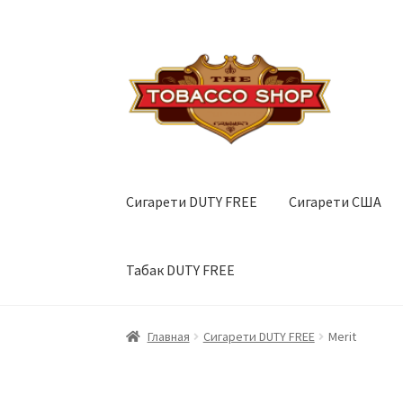
Перейти
Перейти
к
к
навигации
содержимому
Сигарети DUTY FREE
Сигарети США
Табак DUTY FREE
Главная
Сигарети DUTY FREE
Merit