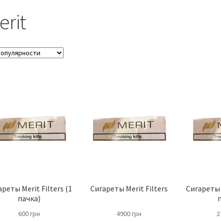
erit
реты Merit Filters (1
Сигареты Merit Filters
Сигареты M
пачка)
600
грн
4900
грн
2