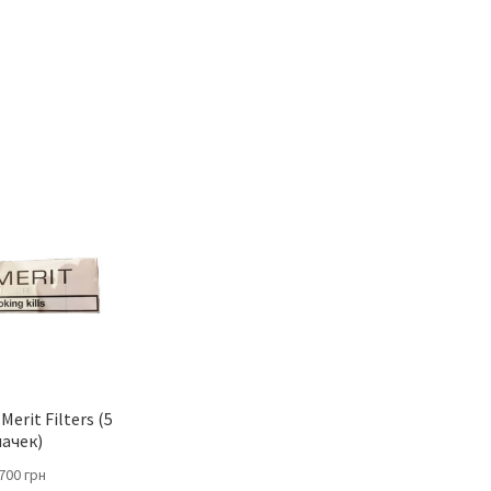
erit Filters (5
пачек)
700
грн