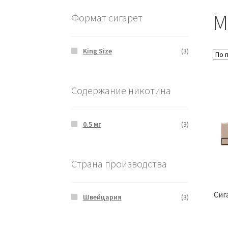
M
Формат сигарет
King Size
(3)
Содержание никотина
0.5 мг
(3)
Страна производства
Сига
Швейцария
(3)