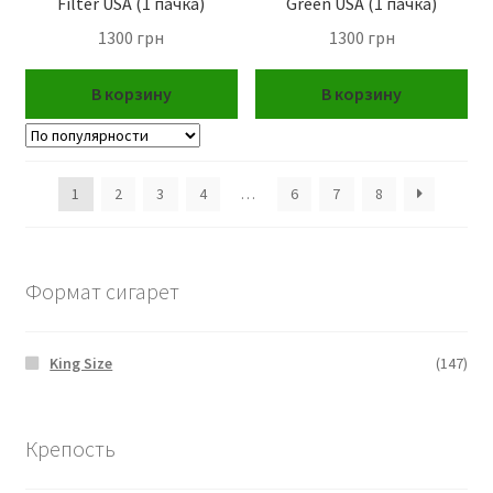
Filter USA (1 пачка)
Green USA (1 пачка)
1300
грн
1300
грн
В корзину
В корзину
1
2
3
4
…
6
7
8
Формат сигарет
King Size
(147)
Крепость