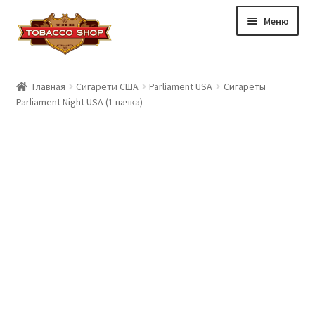
Перейти
Перейти
Меню
к
к
навигации
содержимому
Сигарети DUTY FREE
Главная
Сигарети США
Parliament USA
Сигареты
Parliament Night USA (1 пачка)
Сигареты Армения
Сигареты США
Сигариллы DUTY FREE
Табак DUTY FREE
Доставка и оплата
Вопрос-ответ