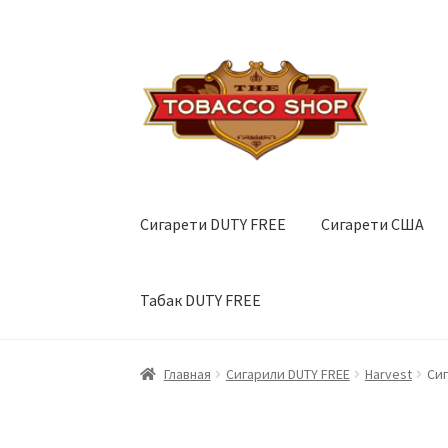
Перейти
Перейти
к
к
навигации
содержимому
Сигарети DUTY FREE
Сигарети США
Табак DUTY FREE
Главная
Сигарили DUTY FREE
Harvest
Сиг