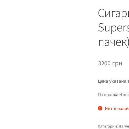
Сигар
Supers
пачек
3200
грн
Цена указана з
Отправка Ново
Нет в нали
Категории:
Harve