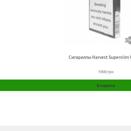
Сигариллы Harvest Superslim V
5900
грн
В корзину