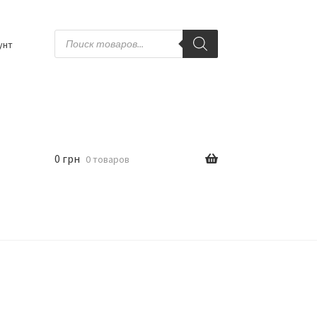
Поиск
товаров
унт
0
грн
0 товаров