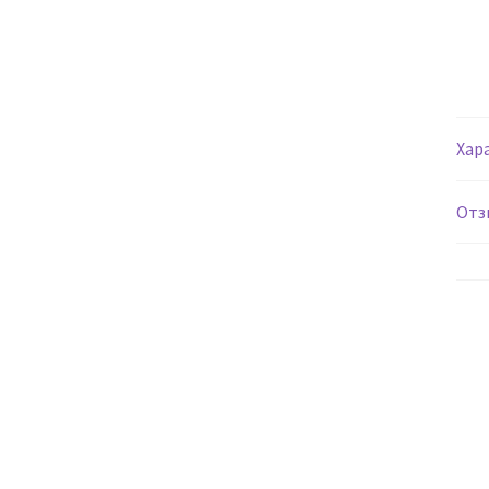
Хар
Отз