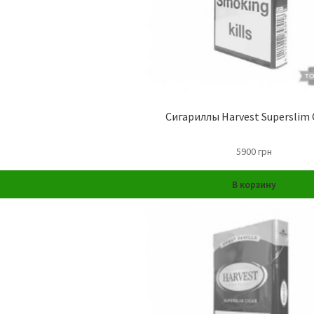
Сигариллы Harvest Superslim 
5900
грн
В корзину