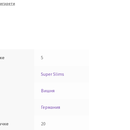
сигарети
ке
5
Super Slims
Вишня
Германия
ачке
20