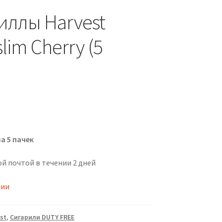
иллы Harvest
lim Cherry (5
)
а 5 пачек
й почтой в течении 2 дней
чии
st
,
Сигарили DUTY FREE