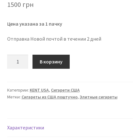
1500
грн
Цена указана за 1 пачку
Отправка Новой почтой в течении 2 дней
Количество
В корзину
товара
Сигареты
KENT
Classic
Категории:
KENT USA
,
Сигарети США
Метки:
Сигареты из США поштучно
,
Элитные сигареты
Kings
Soft
100's
USA
Характеристики
(1
пачка)