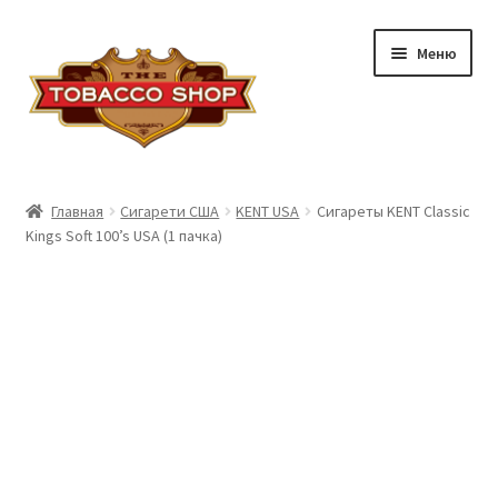
Перейти
Перейти
Меню
к
к
навигации
содержимому
Сигарети DUTY FREE
Главная
Сигарети США
KENT USA
Сигареты KENT Classic
Kings Soft 100’s USA (1 пачка)
Сигареты Армения
Сигареты США
Сигариллы DUTY FREE
Табак DUTY FREE
Доставка и оплата